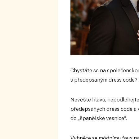
Chystáte se na společenskou
s předepsaným dress code?
Nevěšte hlavu, nepodléhejte
předepsaných dress code a v
do „španělské vesnice“.
Vyhněte se módnímu faux pas 