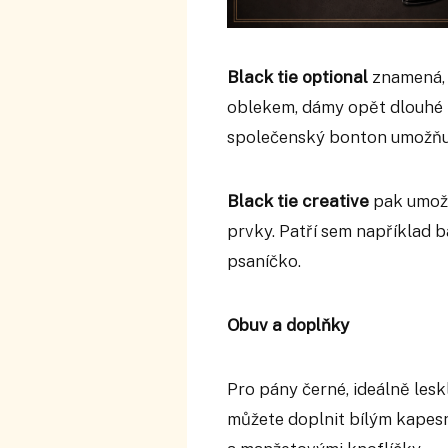
Black tie optional
znamená, 
oblekem, dámy opět dlouhé tm
společenský bonton umožňuj
Black tie creative
pak umož
prvky. Patří sem například 
psaníčko.
Obuv a doplňky
Pro pány černé, ideálně les
můžete doplnit bílým kape