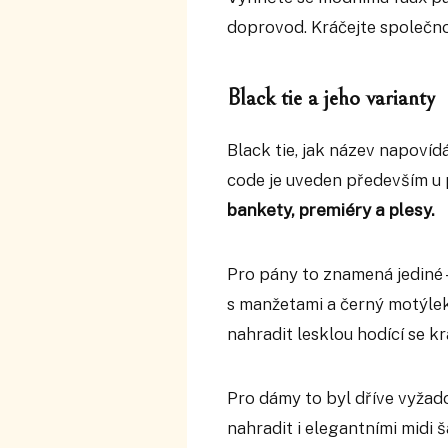
doprovod. Kráčejte společnos
Black tie a jeho varianty
Black tie, jak název napoví
code je uveden především u př
bankety, premiéry a plesy.
Pro pány to znamená jediné 
s manžetami a černý motýlek
nahradit lesklou hodící se k
Pro dámy to byl dříve vyžad
nahradit i elegantními midi ša