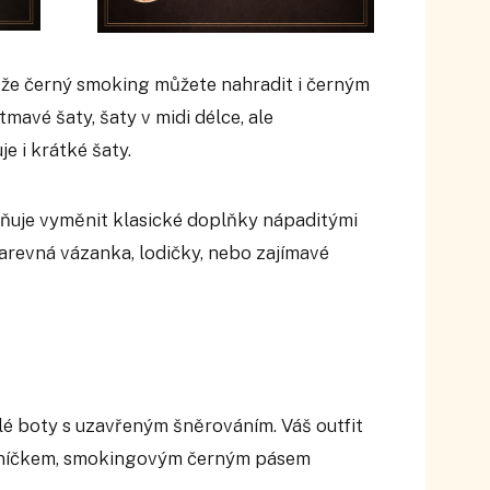
že černý smoking můžete nahradit i černým
avé šaty, šaty v midi délce, ale
e i krátké šaty.
ňuje vyměnit klasické doplňky nápaditými
barevná vázanka, lodičky, nebo zajímavé
klé boty s uzavřeným šněrováním. Váš outfit
sníčkem, smokingovým černým pásem