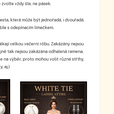
zvolte vždy šle, ne pásek.
vesta, která může být jednořadá, i dvouřadá.
ošile s odepínacím límečkem.
blékají velkou večerní róbu. Zakázány nejsou
ejně tak nejsou zakázána odhalená ramena.
e na výběr, proto mohou volit různé střihy,
, aj.)