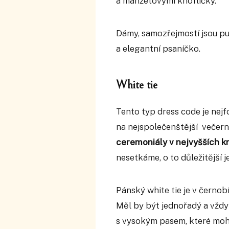
a manžetovými knoflíčky.
Dámy, samozřejmostí jsou p
a elegantní psaníčko.
White tie
Tento typ dress code je nej
na nejspolečenštější večerní
ceremoniály v nejvyšších k
nesetkáme, o to důležitější j
Pánský white tie je v černobí
Měl by být jednořadý a vždy 
s vysokým pasem, které moh