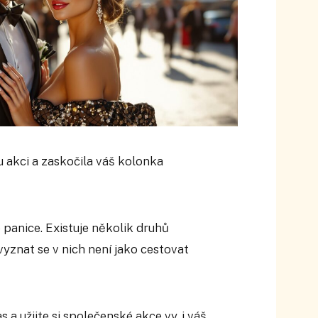
 akci a zaskočila váš kolonka
 panice. Existuje několik druhů
yznat se v nich není jako cestovat
a užijte si společenské akce vy, i váš