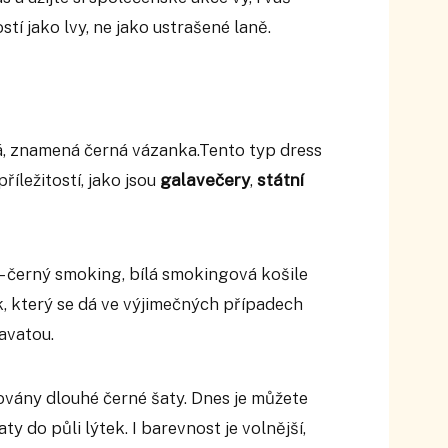
tí jako lvy, ne jako ustrašené laně.
dá, znamená černá vázanka.Tento typ dress
íležitostí, jako jsou
galavečery
,
státní
– černý smoking, bílá smokingová košile
, který se dá ve výjimečných případech
ravatou.
ovány dlouhé černé šaty. Dnes je můžete
ty do půli lýtek. I barevnost je volnější,