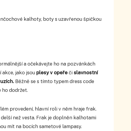
unčochové kalhoty, boty s uzavřenou špičkou
formálnější a očekávejte ho na pozvánkách
 akce, jako jsou
plesy v opeře
či
slavnostní
ruzích.
Běžně se s tímto typem dress code
e ho dodržet.
lém provedení, hlavní roli v něm hraje frak.
delší než vesta. Frak je doplněn kalhotami
ou mít na bocích sametové lampasy.