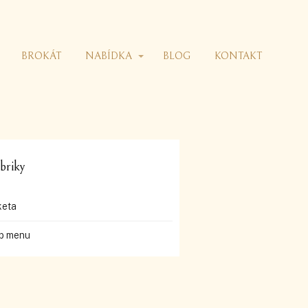
BROKÁT
NABÍDKA
BLOG
KONTAKT
briky
keta
b menu