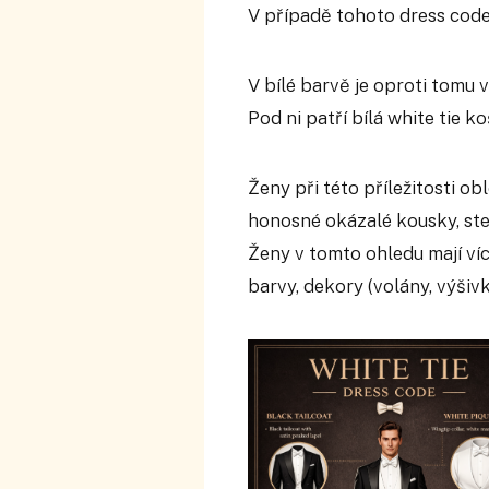
V případě tohoto dress code 
V bílé barvě je oproti tomu 
Pod ni patří bílá white tie k
Ženy při této příležitosti o
honosné okázalé kousky, st
Ženy v tomto ohledu mají víc
barvy, dekory (volány, výšivky