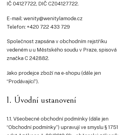
IČ 04127722, DIČ CZ04127722.
E-mail: wenity@wenitylamode.cz
Telefon: +420 722 433 729
Společnost zapsána v obchodním rejstříku
vedeném u u Městského soudu v Praze, spisová
značka C 242882.
Jako prodejce zboží na e-shopu (dále jen
“Prodávající”).
1. Úvodní ustanovení
1.1. Všeobecné obchodní podmínky (dále jen
“Obchodní podmínky”) upravují ve smyslu § 1751